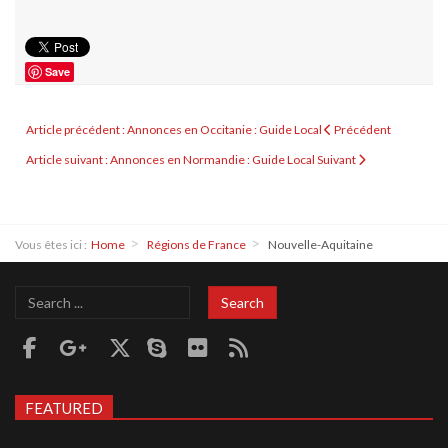
Save
Article précédent : Annonces en Occitanie : Guide Local
Précédent
Article suivant : Annonces en Normandie : Guide Local
Suivant
Vous êtes ici :
Home
Régions de France
Nouvelle-Aquitaine
Search
Search
...
FEATURED