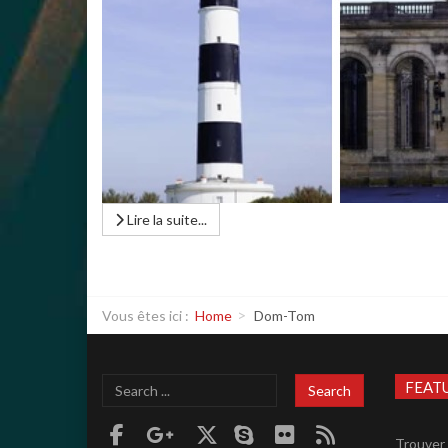
Lire la suite...
Vous êtes ici :
Home
Dom-Tom
Search
FEAT
Search
...
Trouver 