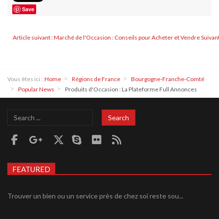
Save
Article suivant : Marché de l'Occasion : Conseils pour Acheter et Vendre
Suivan
Vous êtes ici :
Home
Régions de France
Bourgogne-Franche-Comté
Popular News
Produits d'Occasion : La Plateforme Full Annonces
Search
Search
...
FEATURED
Trouver un bien ou un service près de chez soi reste sou...