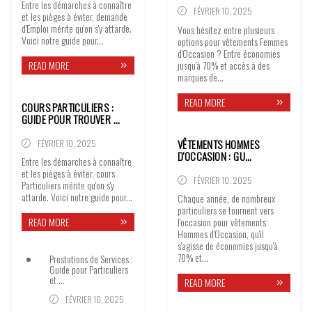
Entre les démarches à connaître
FÉVRIER 10, 2025
et les pièges à éviter, demande
d'Emploi mérite qu'on s'y attarde.
Vous hésitez entre plusieurs
Voici notre guide pour...
options pour vêtements Femmes
d'Occasion ? Entre économies
READ MORE
jusqu'à 70% et accès à des
marques de...
READ MORE
COURS PARTICULIERS :
GUIDE POUR TROUVER …
VÊTEMENTS HOMMES
FÉVRIER 10, 2025
D'OCCASION : GU…
Entre les démarches à connaître
et les pièges à éviter, cours
FÉVRIER 10, 2025
Particuliers mérite qu'on s'y
attarde. Voici notre guide pour...
Chaque année, de nombreux
particuliers se tournent vers
READ MORE
l'occasion pour vêtements
Hommes d'Occasion, qu'il
s'agisse de économies jusqu'à
70% et...
Prestations de Services :
Guide pour Particuliers
et …
READ MORE
FÉVRIER 10, 2025