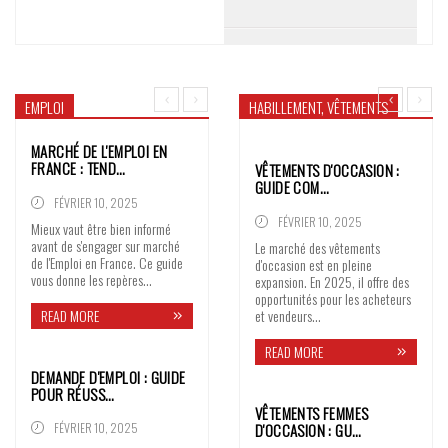
EMPLOI
HABILLEMENT, VÊTEMENTS
MARCHÉ DE L'EMPLOI EN
FRANCE : TEND…
VÊTEMENTS D'OCCASION :
GUIDE COM…
FÉVRIER 10, 2025
FÉVRIER 10, 2025
Mieux vaut être bien informé
avant de s'engager sur marché
Le marché des vêtements
de l'Emploi en France. Ce guide
d'occasion est en pleine
vous donne les repères...
expansion. En 2025, il offre des
opportunités pour les acheteurs
READ MORE
et vendeurs...
READ MORE
DEMANDE D'EMPLOI : GUIDE
POUR RÉUSS…
VÊTEMENTS FEMMES
D'OCCASION : GU…
FÉVRIER 10, 2025