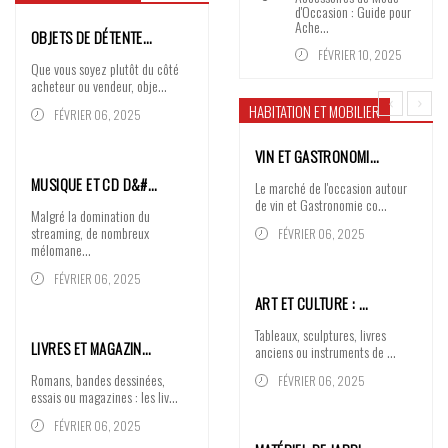
d'Occasion : Guide pour
Ache…
OBJETS DE DÉTENTE…
FÉVRIER 10, 2025
Que vous soyez plutôt du côté
acheteur ou vendeur, obje...
HABITATION ET MOBILIER
FÉVRIER 06, 2025
VIN ET GASTRONOMI…
MUSIQUE ET CD D&#…
Le marché de l'occasion autour
de vin et Gastronomie co...
Malgré la domination du
streaming, de nombreux
FÉVRIER 06, 2025
mélomane...
FÉVRIER 06, 2025
ART ET CULTURE : …
Tableaux, sculptures, livres
LIVRES ET MAGAZIN…
anciens ou instruments de ...
Romans, bandes dessinées,
FÉVRIER 06, 2025
essais ou magazines : les liv...
FÉVRIER 06, 2025